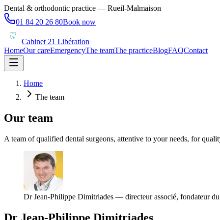
Dental & orthodontic practice — Rueil-Malmaison
01 84 20 26 80
Book now
Cabinet 21 Libération
Home
Our care
Emergency
The team
The practice
Blog
FAQ
Contact
Home
The team
Our team
A team of qualified dental surgeons, attentive to your needs, for qualit
Dr Jean-Philippe Dimitriades — directeur associé, fondateur du
Dr Jean-Philippe Dimitriades