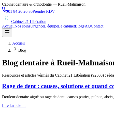
Cabinet dentaire & orthodontie — Rueil-Malmaison
01 84 20 26 80
Prendre RDV
Cabinet 21 Libération
Accueil
Nos soins
Urgence
L'équipe
Le cabinet
Blog
FAQ
Contact
Accueil
Blog
Blog dentaire à Rueil-Malmaiso
Ressources et articles vérifiés du Cabinet 21 Libération (92500) : 
Rage de dent : causes, solutions et quand c
Douleur dentaire aiguë ou rage de dent : causes (caries, pulpite, abcè
Lire l'article →