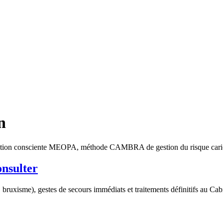
n
sédation consciente MEOPA, méthode CAMBRA de gestion du risque carie
onsulter
s, bruxisme), gestes de secours immédiats et traitements définitifs au C