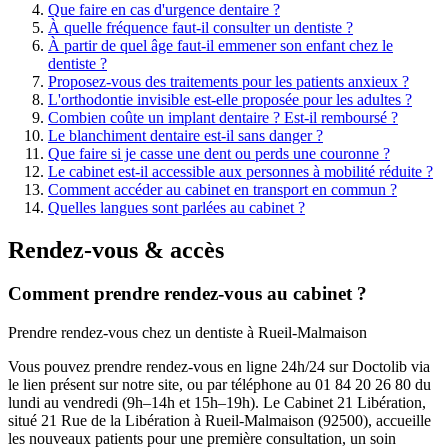
Que faire en cas d'urgence dentaire ?
À quelle fréquence faut-il consulter un dentiste ?
À partir de quel âge faut-il emmener son enfant chez le
dentiste ?
Proposez-vous des traitements pour les patients anxieux ?
L'orthodontie invisible est-elle proposée pour les adultes ?
Combien coûte un implant dentaire ? Est-il remboursé ?
Le blanchiment dentaire est-il sans danger ?
Que faire si je casse une dent ou perds une couronne ?
Le cabinet est-il accessible aux personnes à mobilité réduite ?
Comment accéder au cabinet en transport en commun ?
Quelles langues sont parlées au cabinet ?
Rendez-vous & accès
Comment prendre rendez-vous au cabinet ?
Prendre rendez-vous chez un dentiste à Rueil-Malmaison
Vous pouvez prendre rendez-vous en ligne 24h/24 sur Doctolib via
le lien présent sur notre site, ou par téléphone au 01 84 20 26 80 du
lundi au vendredi (9h–14h et 15h–19h). Le Cabinet 21 Libération,
situé 21 Rue de la Libération à Rueil-Malmaison (92500), accueille
les nouveaux patients pour une première consultation, un soin