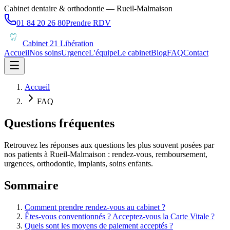
Cabinet dentaire & orthodontie — Rueil-Malmaison
01 84 20 26 80
Prendre RDV
Cabinet 21 Libération
Accueil
Nos soins
Urgence
L'équipe
Le cabinet
Blog
FAQ
Contact
Accueil
FAQ
Questions fréquentes
Retrouvez les réponses aux questions les plus souvent posées par
nos patients à Rueil-Malmaison : rendez-vous, remboursement,
urgences, orthodontie, implants, soins enfants.
Sommaire
Comment prendre rendez-vous au cabinet ?
Êtes-vous conventionnés ? Acceptez-vous la Carte Vitale ?
Quels sont les moyens de paiement acceptés ?